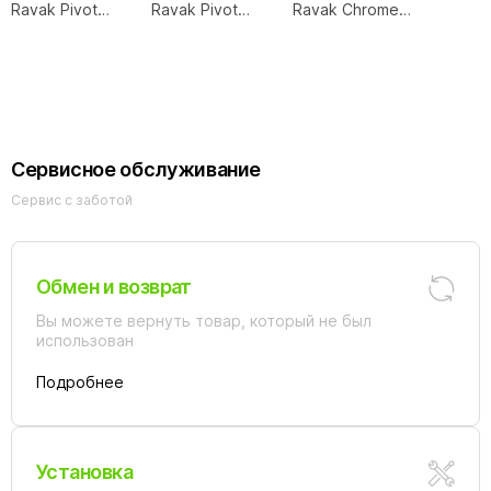
Ravak Pivot
Ravak Pivot
Ravak Chrome
PDOP1-80
PDOP1-80
CSD1 80
профиль белый/
профиль белый/
профиль белый/
ручки хром
ручки белые
стекло
прозрачное
Сервисное обслуживание
Сервис с заботой
Обмен и возврат
Вы можете вернуть товар, который не был
использован
Подробнее
Установка