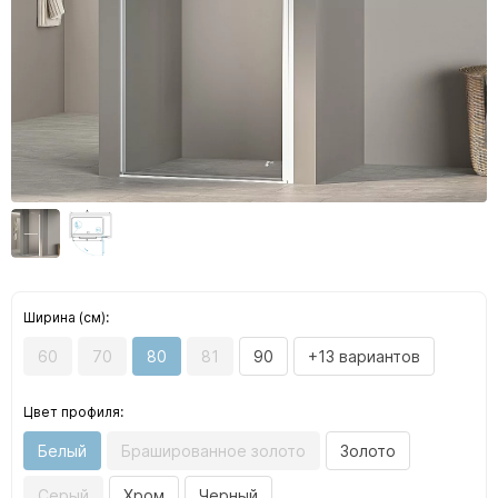
Ширина (см):
60
70
80
81
90
+13 вариантов
Цвет профиля:
Белый
Брашированное золото
Золото
Серый
Хром
Черный