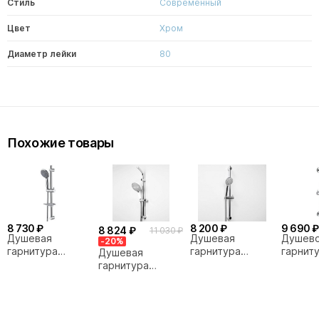
Стиль
Современный
Цвет
Хром
Диаметр лейки
80
Похожие товары
8 730 ₽
8 200 ₽
9 690 ₽
8 824 ₽
11 030 ₽
Душевая
Душевая
Душев
-20%
гарнитура
гарнитура
гарнит
Душевая
WasserKRAFT
WasserKRAFT
Wasser
гарнитура
A004
A064
A142
WasserKRAFT
A044