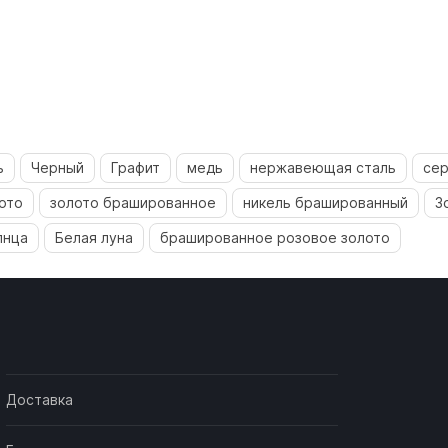
ь
Черный
Графит
медь
нержавеющая сталь
се
ото
золото брашированное
никель брашированный
З
лнца
Белая луна
брашированное розовое золото
Доставка