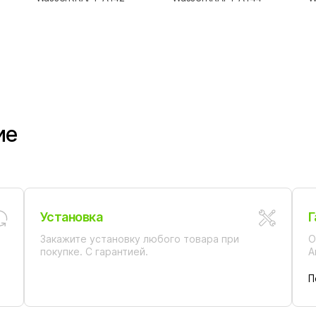
ие
Установка
Г
Закажите установку любого товара при
О
покупке. С гарантией.
А
П