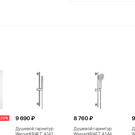
9 690 ₽
8 760 ₽
9
-20%
Душевой гарнитур
Душевой гарнитур
Д
WasserKRAFT A142
WasserKRAFT A144
W