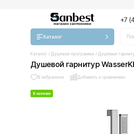
+7 (
Каталог
Каталог
/
Душевая программа
/
Душевые гарнит
Душевой гарнитур WasserK
В избранное
Добавить к сравнению
В наличии