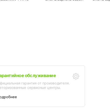
27702 000
Cosmopoli
арантийное обслуживание
фициальная гарантия от производителя.
вторизованные сервисные центры.
одробнее