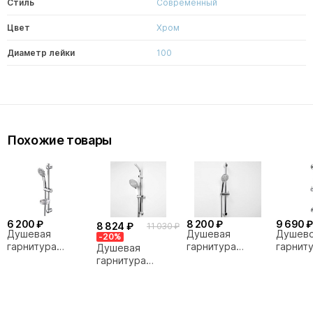
Стиль
Современный
Цвет
Хром
Диаметр лейки
100
Похожие товары
6 200 ₽
8 200 ₽
9 690 ₽
8 824 ₽
11 030 ₽
Душевая
Душевая
Душев
-20%
гарнитура
гарнитура
гарнит
Душевая
WasserKRAFT
WasserKRAFT
Wasser
гарнитура
A005
A064
A142
WasserKRAFT
A044