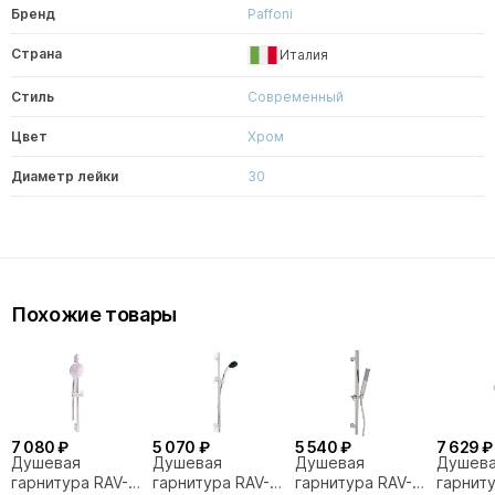
Бренд
Paffoni
Страна
Италия
Стиль
Современный
Цвет
Хром
Диаметр лейки
30
Похожие товары
7 080 ₽
5 070 ₽
5 540 ₽
7 629 ₽
Душевая
Душевая
Душевая
Душев
гарнитура RAV-
гарнитура RAV-
гарнитура RAV-
гарнит