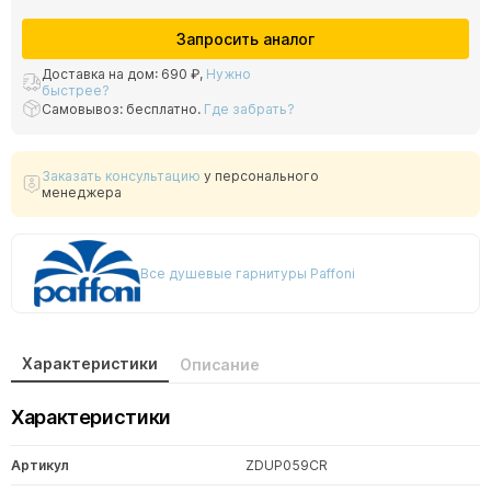
Запросить аналог
Доставка на дом:
690 ₽
,
Нужно
быстрее?
Самовывоз: бесплатно.
Где забрать?
Заказать консультацию
у персонального
менеджера
Все душевые гарнитуры Paffoni
Характеристики
Описание
Характеристики
Артикул
ZDUP059CR