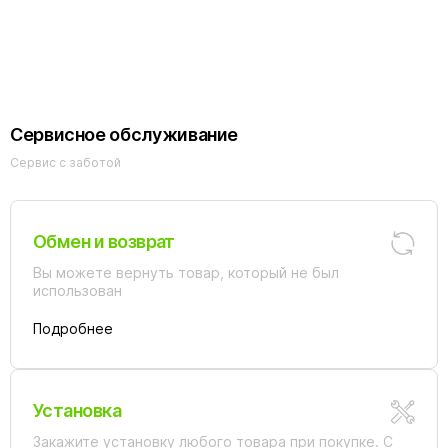
Slezak PREMIUM
Slezak PREMIUM
Slezak PREMIUM
Euphori
CRISTAL LINE
CRISTAL LINE
CRISTAL LINE
273540
SK0001
SK0004
ЛОИРА
Сервисное обслуживание
Сервис с заботой
Обмен и возврат
Вы можете вернуть товар, который не был
использован
Подробнее
Установка
Закажите установку любого товара при покупке. С