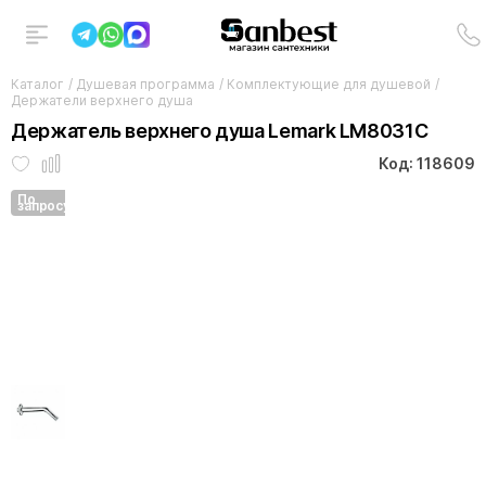
Каталог
/
Душевая программа
/
Комплектующие для душевой
/
Держатели верхнего душа
Держатель верхнего душа Lemark LM8031C
Код: 118609
По
запросу