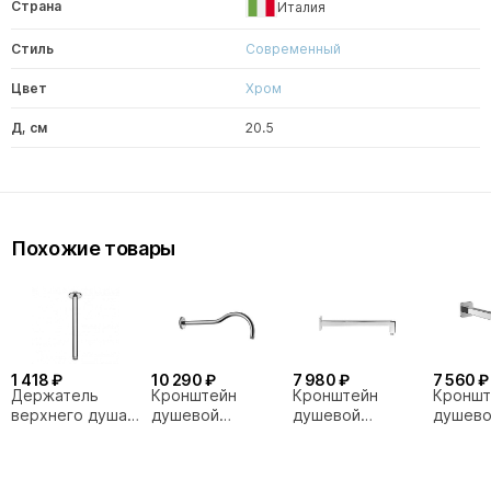
Страна
Италия
Стиль
Современный
Цвет
Хром
Д, см
20.5
Похожие товары
1 418 ₽
10 290 ₽
7 980 ₽
7 560 ₽
Держатель
Кронштейн
Кронштейн
Кроншт
верхнего душа
душевой
душевой
душев
Lemark LM8032C
OMNIRES
OMNIRES RA12CR
OMNIR
ARMANCE
RA15C
RA06CR