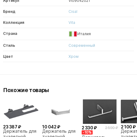
Артикул
VI09042021
Бренд
Cisal
Коллекция
Vita
Страна
Италия
Стиль
Современный
Цвет
Хром
Похожие товары
23 387 ₽
10 042 ₽
2 100 ₽
2 330 ₽
2 590 ₽
Держатель для
Держатель для
Держа
-10%
туалетной
туалетной
туалет