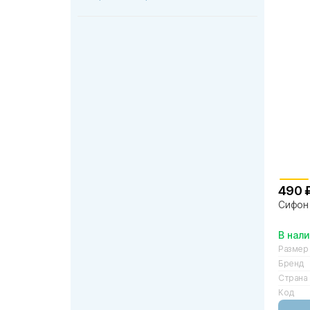
490 
Сифон 
В нал
Размер
Бренд
Страна
Код