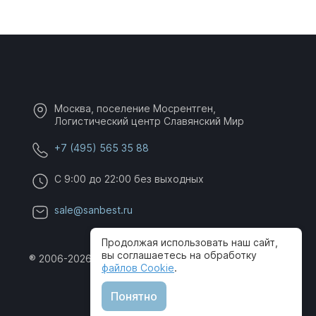
Москва, поселение Мосрентген,
Логистический центр Славянский Мир
+7 (495) 565 35 88
C 9:00 до 22:00 без выходных
sale@sanbest.ru
Продолжая использовать наш сайт,
вы соглашаетесь на обработку
® 2006-2026 SanBest. Все права защищены
файлов Cookie
.
Понятно