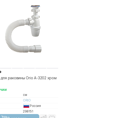
₽
для раковины Orio А-3202 хром
ичии
см
ORIO
Россия
298151