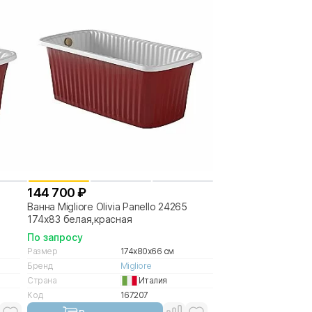
144 700 ₽
8
Ванна Migliore Olivia Panello 24265
174х83 белая,красная
По запросу
Размер
174x80x66 см
Бренд
Migliore
Страна
Италия
Код
167207