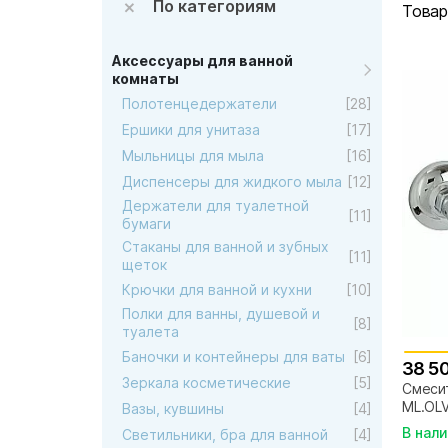
По категориям
Товар
Аксессуары для ванной
комнаты
Полотенцедержатели
[28]
Ершики для унитаза
[17]
Мыльницы для мыла
[16]
Диспенсеры для жидкого мыла
[12]
Держатели для туалетной
[11]
бумаги
Стаканы для ванной и зубных
[11]
щеток
Крючки для ванной и кухни
[10]
Полки для ванны, душевой и
[8]
туалета
Баночки и контейнеры для ваты
[6]
38 5
Зеркала косметические
[5]
Смесит
ML.OL
Вазы, кувшины
[4]
платин
В нал
Светильники, бра для ванной
[4]