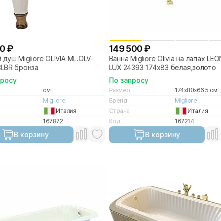
0 ₽
149 500 ₽
 душ Migliore OLIVIA ML.OLV-
Ванна Migliore Olivia на лапах LE
I.BR бронза
LUX 24393 174х83 белая,золото
просу
По запросу
см
Размер
174x80x66.5 см
Migliore
Бренд
Migliore
Италия
Страна
Италия
167872
Код
167214
В корзину
В корзину