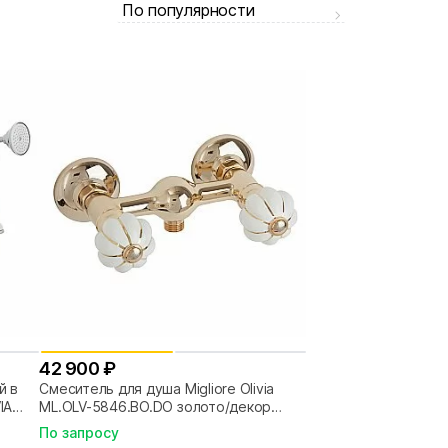
По популярности
42 900 ₽
й в
Смеситель для душа Migliore Olivia
IA
ML.OLV-5846.BO.DO золото/декор
золото
По запросу