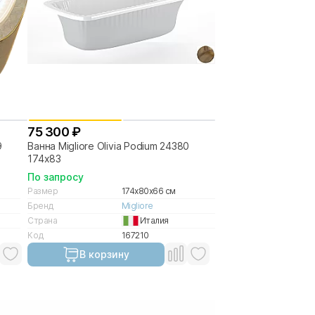
75 300 ₽
9
Ванна Migliore Olivia Podium 24380
174х83
По запросу
Размер
174x80x66 см
Бренд
Migliore
Страна
Италия
Код
167210
В корзину