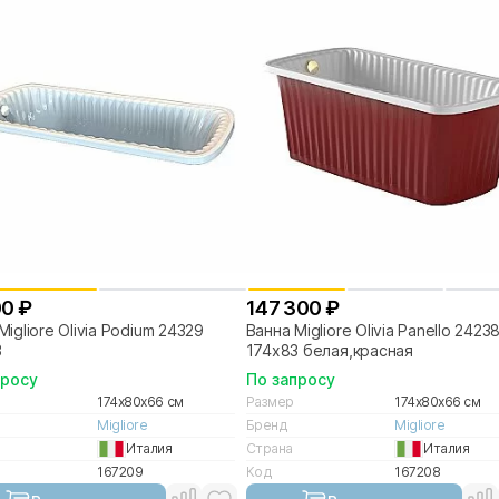
00 ₽
147 300 ₽
Migliore Olivia Podium 24329
Ванна Migliore Olivia Panello 2423
3
174х83 белая,красная
просу
По запросу
174x80x66 см
Размер
174x80x66 см
Migliore
Бренд
Migliore
Италия
Страна
Италия
167209
Код
167208