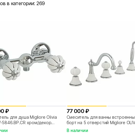
ов в категории:
269
00 ₽
77 000 ₽
ель для душа Migliore Olivia
Смеситель для ванны встроенны
V-5846.BP.CR хром/декор
борт на 5 отверстий Migliore OLIV
а
ML.OLV-5880.BI.CR
ичии
В наличии