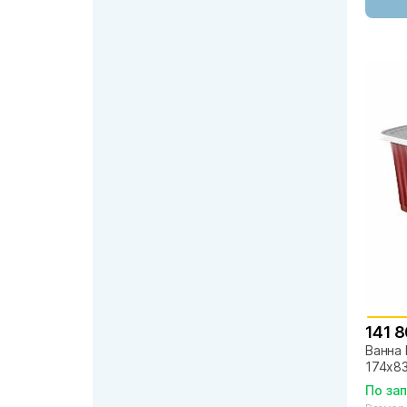
141 8
Ванна M
174х83
По за