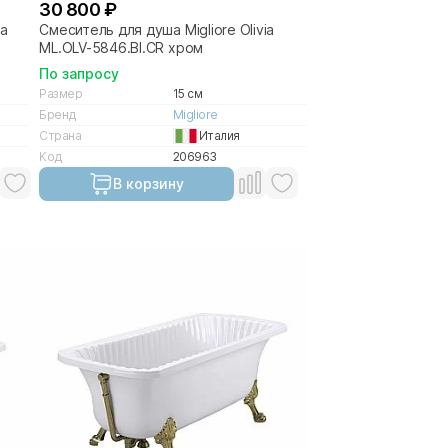
30 800 ₽
ia
Смеситель для душа Migliore Olivia
ML.OLV-5846.BI.CR хром
По запросу
Размер
15 см
Бренд
Migliore
Страна
Италия
Код
206963
В корзину