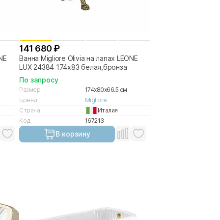
141 680 ₽
ONE
Ванна Migliore Olivia на лапах LEONE
LUX 24384 174х83 белая,бронза
По запросу
Размер
174x80x66.5 см
Бренд
Migliore
Страна
Италия
Код
167213
В корзину