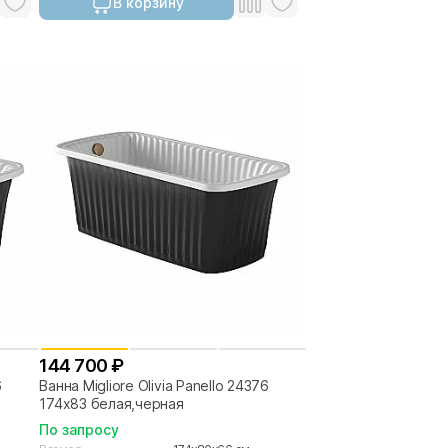
В корзину
144 700 ₽
6
Ванна Migliore Olivia Panello 24376
174х83 белая,черная
По запросу