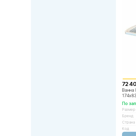
72 4
Ванна 
174х8
По за
Размер
Бренд
Страна
Код