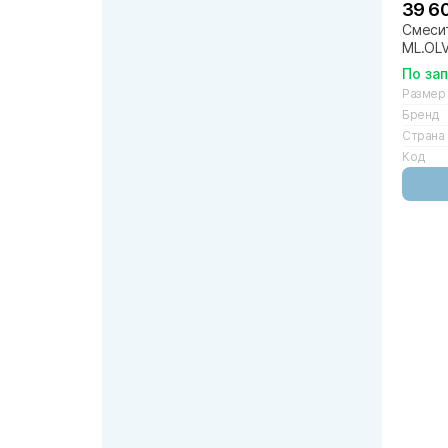
39 6
Смесит
ML.OLV
По за
Размер
Бренд
Страна
Код