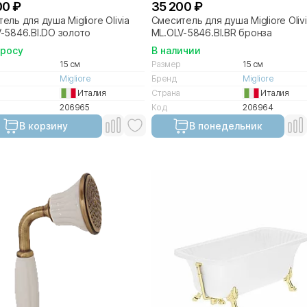
00 ₽
35 200 ₽
ель для душа Migliore Olivia
Смеситель для душа Migliore Oliv
-5846.BI.DO золото
ML.OLV-5846.BI.BR бронза
просу
В наличии
15 см
Размер
15 см
Migliore
Бренд
Migliore
Италия
Страна
Италия
206965
Код
206964
В корзину
В понедельник