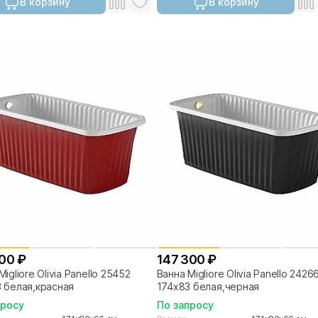
В корзину
В корзину
00 ₽
147 300 ₽
igliore Olivia Panello 25452
Ванна Migliore Olivia Panello 2426
 белая,красная
174х83 белая,черная
просу
По запросу