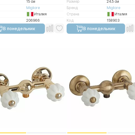
15 см
Размер
24.5 см
Migliore
Бренд
Migliore
Италия
Страна
Италия
206966
Код
158903
В понедельник
В понедельник