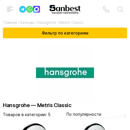
Главная
/
Бренды
/
Hansgrohe
/
Metris Сlassic
Фильтр по категориям
Hansgrohe — Metris Сlassic
По популярности
Товаров в категории:
5