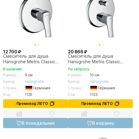
12 700 ₽
20 866 ₽
Смеситель для душа
Смеситель для душа
Hansgrohe Metris Classic
Hansgrohe Metris Classic
31676000 хром
31485000 хром
В наличии
По запросу
Размер
9 см
Размер
10 см
Бренд
Hansgrohe
Бренд
Hansgrohe
Страна
Германия
Страна
Германия
Код
1125
Код
1103
Промокод ЛЕТО
Промокод ЛЕТО
В понедельник
В корзину