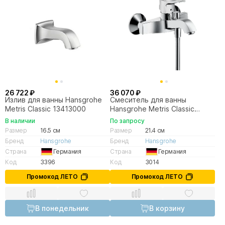
26 722 ₽
36 070 ₽
Излив для ванны Hansgrohe
Смеситель для ванны
Metris Сlassic 13413000
Hansgrohe Metris Сlassic
31478000
В наличии
По запросу
Размер
16.5 см
Размер
21.4 см
Бренд
Hansgrohe
Бренд
Hansgrohe
Страна
Германия
Страна
Германия
Код
3396
Код
3014
Промокод ЛЕТО
Промокод ЛЕТО
В понедельник
В корзину