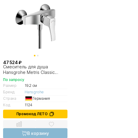
47 524 ₽
Смеситель для душа
Hansgrohe Metris Classic
31672000
По запросу
Размер
19.2 см
Бренд
Hansgrohe
Страна
Германия
Код
1124
Промокод ЛЕТО
В корзину