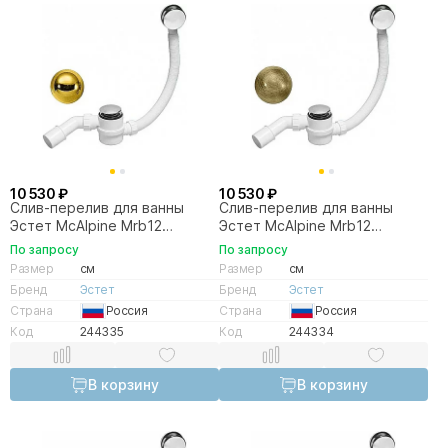
10 530 ₽
10 530 ₽
Слив-перелив для ванны
Слив-перелив для ванны
Эстет McAlpine Mrb12
Эстет McAlpine Mrb12
ФР-00008267 золото
ФР-00008602 бронза
По запросу
По запросу
Размер
см
Размер
см
Бренд
Эстет
Бренд
Эстет
Страна
Россия
Страна
Россия
Код
244335
Код
244334
В корзину
В корзину