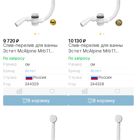
9 720 ₽
10 130 ₽
Слив-перелив для ванны
Слив-перелив для ванны
Эстет McAlpine Mrb11
Эстет McAlpine Mrb11
ФР-00011164 золото
ФР-00011166 бронза
По запросу
По запросу
Размер
см
Размер
см
Бренд
Эстет
Бренд
Эстет
Страна
Россия
Страна
Россия
Код
244329
Код
244328
В корзину
В корзину