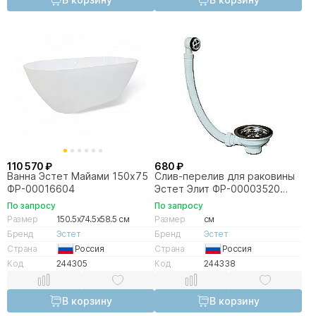
110 570 ₽
680 ₽
Ванна Эстет Майами 150х75
Слив-перелив для раковины
ФР-00016604
Эстет Элит ФР-00003520
хром
По запросу
По запросу
Размер
150.5x74.5x58.5 см
Размер
см
Бренд
Эстет
Бренд
Эстет
Страна
Россия
Страна
Россия
Код
244305
Код
244338
В корзину
В корзину