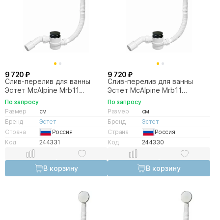
9 720 ₽
9 720 ₽
Слив-перелив для ванны
Слив-перелив для ванны
Эстет McAlpine Mrb11
Эстет McAlpine Mrb11
ФР-00013879 черный
ФР-00014754 черный
По запросу
По запросу
матовый
Размер
см
Размер
см
Бренд
Эстет
Бренд
Эстет
Страна
Россия
Страна
Россия
Код
244331
Код
244330
В корзину
В корзину