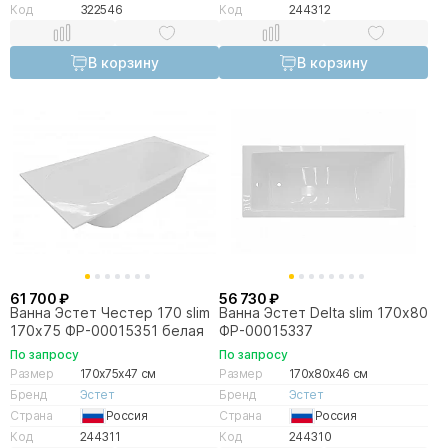
Код
322546
Код
244312
В корзину
В корзину
61 700 ₽
56 730 ₽
Ванна Эстет Честер 170 slim
Ванна Эстет Delta slim 170х80
170х75 ФР-00015351 белая
ФР-00015337
По запросу
По запросу
Размер
170x75x47 см
Размер
170x80x46 см
Бренд
Эстет
Бренд
Эстет
Страна
Россия
Страна
Россия
Код
244311
Код
244310