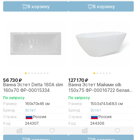
В корзину
В корзину
56 730 ₽
127 170 ₽
Ванна Эстет Delta 160А slim
Ванна Эстет Майами silk
160х70 ФР-00015334
150х75 ФР-00016722 белая
матовая
По запросу
По запросу
Размер
160x70x46 см
Размер
150.5x74.5x58.5 см
Бренд
Эстет
Бренд
Эстет
Страна
Россия
Страна
Россия
Код
244307
Код
244306
В корзину
В корзину