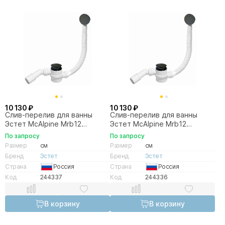
10 130 ₽
10 130 ₽
Слив-перелив для ванны
Слив-перелив для ванны
Эстет McAlpine Mrb12
Эстет McAlpine Mrb12
ФР-00012042 черный
ФР-00014756 черный
По запросу
По запросу
матовый
Размер
см
Размер
см
Бренд
Эстет
Бренд
Эстет
Страна
Россия
Страна
Россия
Код
244337
Код
244336
В корзину
В корзину