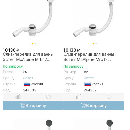
10 130 ₽
10 130 ₽
Слив-перелив для ванны
Слив-перелив для ванны
Эстет McAlpine Mrb12
Эстет McAlpine Mrb12
ФР-00012992 белый
ФР-00014755 белый матовый
По запросу
По запросу
Размер
см
Размер
см
Бренд
Эстет
Бренд
Эстет
Страна
Россия
Страна
Россия
Код
244333
Код
244332
В корзину
В корзину