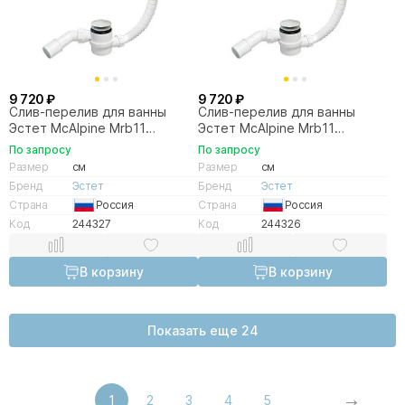
9 720 ₽
9 720 ₽
Слив-перелив для ванны
Слив-перелив для ванны
Эстет McAlpine Mrb11
Эстет McAlpine Mrb11
ФР-00013607 белый
ФР-00014753 белый матовый
По запросу
По запросу
Размер
см
Размер
см
Бренд
Эстет
Бренд
Эстет
Страна
Россия
Страна
Россия
Код
244327
Код
244326
В корзину
В корзину
Показать еще 24
1
2
3
4
5