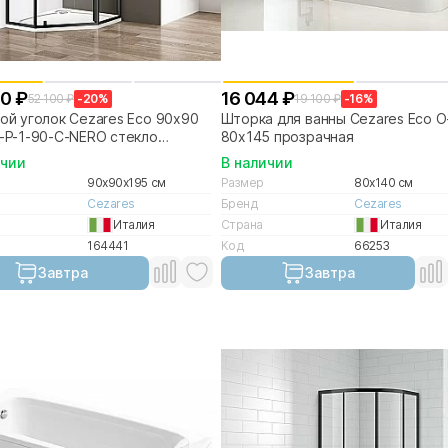
80 ₽
16 044 ₽
52 100 ₽
-20%
19 100 ₽
-16%
й уголок Cezares Eco 90х90
Шторка для ванны Cezares Eco O
-P-1-90-C-NERO стекло
80x145 прозрачная
ачное/профиль черный матовый
ичии
В наличии
90x90x195 см
Размер
80x140 см
Cezares
Бренд
Cezares
Италия
Страна
Италия
164441
Код
66253
Завтра
Завтра