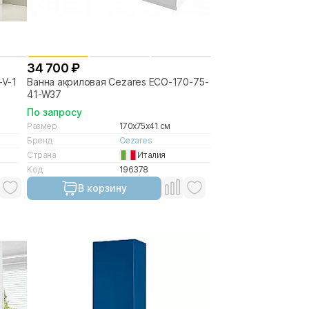
34 700 ₽
-V-1
Ванна акриловая Cezares ECO-170-75-
41-W37
По запросу
Размер
170x75x41 см
Бренд
Cezares
Страна
Италия
Код
196378
В корзину