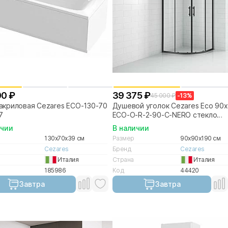
00 ₽
39 375 ₽
45 000 ₽
-13%
акриловая Cezares ECO-130-70-
Душевой уголок Cezares Eco 90
7
ECO-O-R-2-90-C-NERO стекло
прозрачное/профиль черный
ичии
В наличии
130x70x39 см
Размер
90x90x190 см
Cezares
Бренд
Cezares
Италия
Страна
Италия
185986
Код
44420
Завтра
Завтра