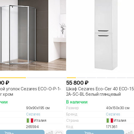
00 ₽
55 800 ₽
й уголок Cezares ECO-O-P-1-
Шкаф Cezares Eco-Cer 40 ECO-15
r хром
2A-SC-BL белый глянцевый
ичии
В наличии
90x90x195 см
Размер
40x150x30 см
Cezares
Бренд
Cezares
Италия
Страна
Италия
265594
Код
171361