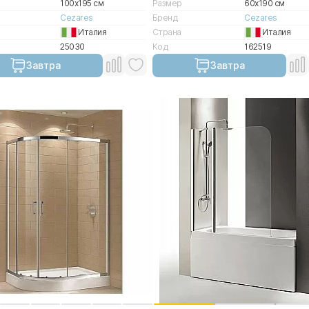
100x195 см
Размер
60x190 см
Cezares
Бренд
Cezares
Италия
Страна
Италия
25030
Код
162519
Завтра
Завтра