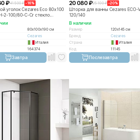
60 ₽
20 080 ₽
41 500 ₽
-16%
25 100 ₽
-20%
й уголок Cezares Eco 80х100
Шторка для ванны Cezares ECO-V
-2-100/80-C-Cr стекло
120/140
ачное/профиль хром
ичии
В наличии
80x100x190 см
Размер
120x145 см
Cezares
Бренд
Cezares
Италия
Страна
Италия
164374
Код
11145
Завтра
Послезавтра