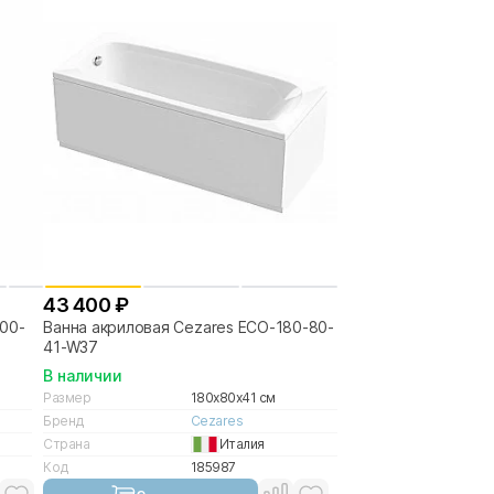
43 400 ₽
00-
Ванна акриловая Cezares ECO-180-80-
41-W37
В наличии
Размер
180x80x41 см
Бренд
Cezares
Страна
Италия
Код
185987