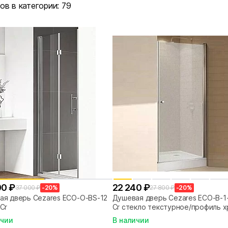
ов в категории:
79
00 ₽
22 240 ₽
37 000 ₽
-20%
27 800 ₽
-20%
ая дверь Cezares ECO-O-BS-12-
Душевая дверь Cezares ECO-B-1
Cr
Cr стекло текстурное/профиль 
ичии
В наличии