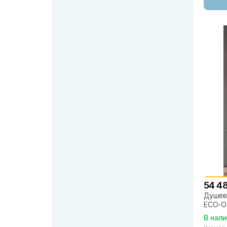
54 4
Душево
ECO-O-
прозр
В нал