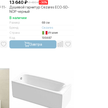
13 640 ₽
19 480 ₽
-30%
-11-
Душевой гарнитур Cezares ECO-SD-
NOP черный
В наличии
Размер
68 см
Бренд
Cezares
Страна
Италия
Код
199487
Завтра