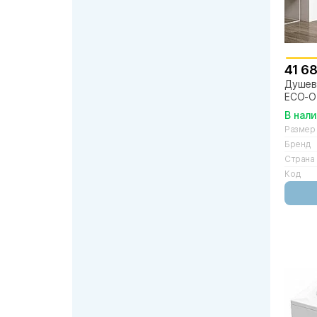
41 6
Душево
ECO-O
прозр
В нал
Размер
Бренд
Страна
Код