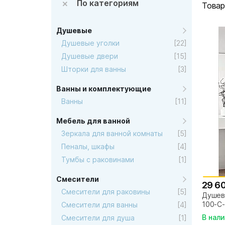
По категориям
Товар
Душевые
Душевые уголки
[22]
Душевые двери
[15]
Шторки для ванны
[3]
Ванны и комплектующие
Ванны
[11]
Мебель для ванной
Зеркала для ванной комнаты
[5]
Пеналы, шкафы
[4]
Тумбы с раковинами
[1]
Смесители
29 6
Смесители для раковины
[5]
Душев
100-C-
Смесители для ванны
[4]
В нал
Смесители для душа
[1]