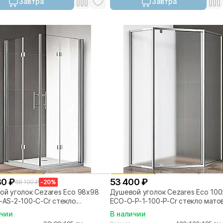
Завтра
Завтра
80 ₽
53 400 ₽
68 100 ₽
-20%
й уголок Cezares Eco 98x98
Душевой уголок Cezares Eco 10
AS-2-100-C-Cr стекло
ECO-O-P-1-100-P-Cr стекло мато
ачное/профиль хром
рифленое/профиль хром
ичии
В наличии