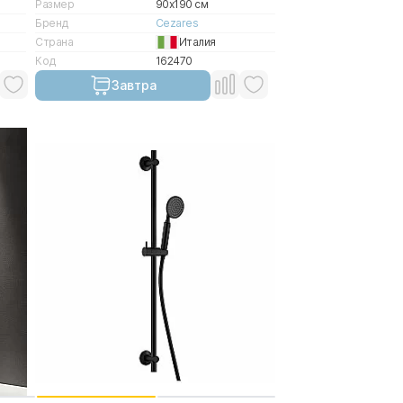
Размер
90x190 см
Бренд
Cezares
Страна
Италия
Код
162470
Завтра