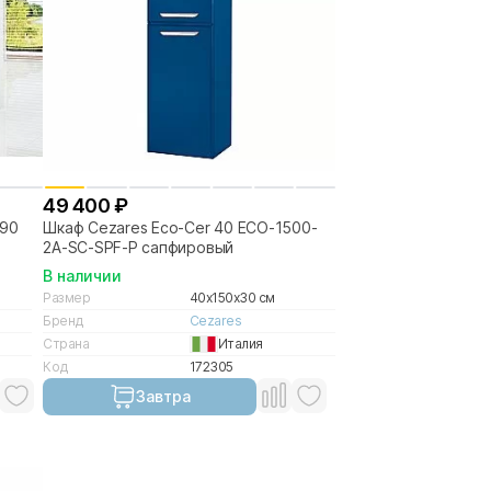
49 400 ₽
x90
Шкаф Cezares Eco-Cer 40 ECO-1500-
2A-SC-SPF-P сапфировый
В наличии
Размер
40x150x30 см
Бренд
Cezares
Страна
Италия
Код
172305
Завтра