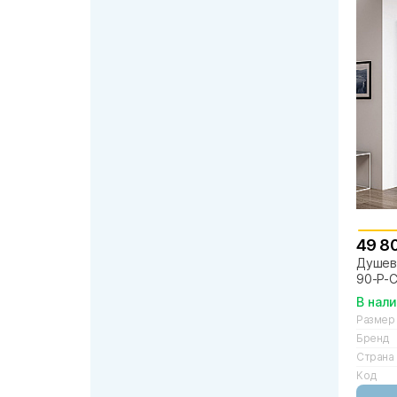
49 8
Душево
90-P-C
В нал
Размер
Бренд
Страна
Код