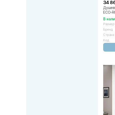
34 8
Душево
ECO-RH
прозр
В нал
Размер
Бренд
Страна
Код