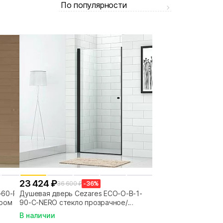
По популярности
23 424 ₽
36 600 ₽
-36%
-60-P-
Душевая дверь Cezares ECO-O-B-1-
хром
90-C-NERO стекло прозрачное/
профиль черный
В наличии