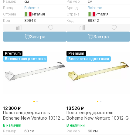
Размер
см
Размер
см
Бренд
Boheme
Бренд
Boheme
Страна
Италия
Страна
Италия
Код
89843
Код
89842
Завтра
Завтра
Premium
Premium
Бесплатная доставка
Бесплатная доставка
12 300 ₽
13 526 ₽
Полотенцедержатель
Полотенцедержатель
Boheme New Venturo 10312-
Boheme New Venturo 10312-G
CR
В наличии
В наличии
Размер
60 см
Размер
60 см