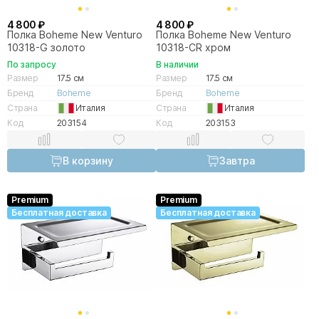
4 800 ₽
4 800 ₽
Полка Boheme New Venturo
Полка Boheme New Venturo
10318-G золото
10318-CR хром
По запросу
В наличии
Размер
17.5 см
Размер
17.5 см
Бренд
Boheme
Бренд
Boheme
Страна
Италия
Страна
Италия
Код
203154
Код
203153
В корзину
Завтра
Premium
Premium
Бесплатная доставка
Бесплатная доставка