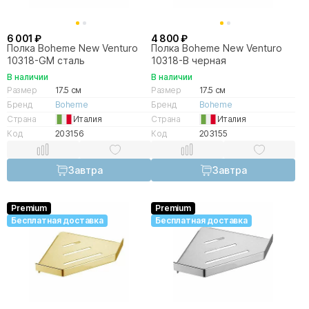
6 001 ₽
4 800 ₽
Полка Boheme New Venturo
Полка Boheme New Venturo
10318-GM сталь
10318-B черная
В наличии
В наличии
Размер
17.5 см
Размер
17.5 см
Бренд
Boheme
Бренд
Boheme
Страна
Италия
Страна
Италия
Код
203156
Код
203155
Завтра
Завтра
Premium
Premium
Бесплатная доставка
Бесплатная доставка