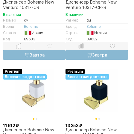
Диспенсер Boheme New
Диспенсер Boheme New
Venturo 10317-CR
Venturo 10317-CR-B
В наличии
В наличии
Размер
см
Размер
см
Бренд
Boheme
Бренд
Boheme
Страна
Италия
Страна
Италия
Код
89633
Код
89632
Завтра
Завтра
Premium
Premium
Бесплатная доставка
Бесплатная доставка
11 612 ₽
13 353 ₽
Диспенсер Boheme New
Диспенсер Boheme New