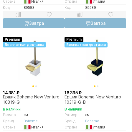
Страна
Италия
Страна
Италия
Код
89593
Код
89589
Завтра
Завтра
Premium
Premium
Бесплатная доставка
Бесплатная доставка
14 381 ₽
16 395 ₽
Ершик Boheme New Venturo
Ершик Boheme New Venturo
10319-G
10319-G-B
В наличии
В наличии
Размер
см
Размер
см
Бренд
Boheme
Бренд
Boheme
Страна
Италия
Страна
Италия