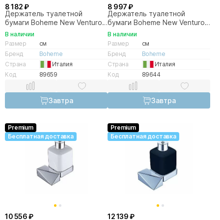
8 182 ₽
8 997 ₽
Держатель туалетной
Держатель туалетной
бумаги Boheme New Venturo
бумаги Boheme New Venturo
10311-CR
10311-G
В наличии
В наличии
Размер
см
Размер
см
Бренд
Boheme
Бренд
Boheme
Страна
Италия
Страна
Италия
Код
89659
Код
89644
Завтра
Завтра
Premium
Premium
Бесплатная доставка
Бесплатная доставка
10 556 ₽
12 139 ₽