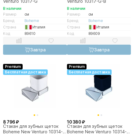
Venturo 10317-G
Venturo 10317-G-B
В наличии
В наличии
Размер
см
Размер
см
Бренд
Boheme
Бренд
Boheme
Страна
Италия
Страна
Италия
Код
89610
Код
89609
Завтра
Завтра
Premium
Premium
Бесплатная доставка
Бесплатная доставка
8 796 ₽
10 380 ₽
Стакан для зубных щеток
Стакан для зубных щеток
Boheme New Venturo 10314-
Boheme New Venturo 10314-