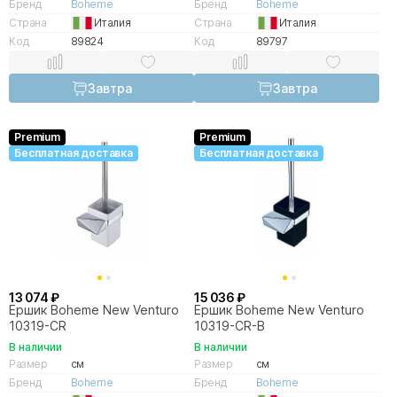
Бренд
Boheme
Бренд
Boheme
Страна
Италия
Страна
Италия
Код
89824
Код
89797
Завтра
Завтра
Premium
Premium
Бесплатная доставка
Бесплатная доставка
13 074 ₽
15 036 ₽
Ершик Boheme New Venturo
Ершик Boheme New Venturo
10319-CR
10319-CR-B
В наличии
В наличии
Размер
см
Размер
см
Бренд
Boheme
Бренд
Boheme