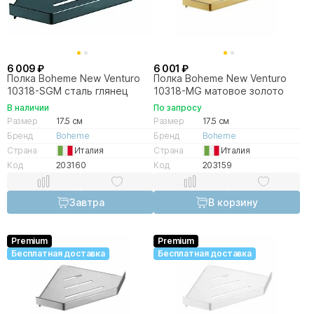
6 009 ₽
6 001 ₽
Полка Boheme New Venturo
Полка Boheme New Venturo
10318-SGM сталь глянец
10318-MG матовое золото
В наличии
По запросу
Размер
17.5 см
Размер
17.5 см
Бренд
Boheme
Бренд
Boheme
Страна
Италия
Страна
Италия
Код
203160
Код
203159
Завтра
В корзину
Premium
Premium
Бесплатная доставка
Бесплатная доставка