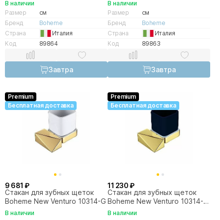
CR
CR-B
В наличии
В наличии
Размер
см
Размер
см
Бренд
Boheme
Бренд
Boheme
Страна
Италия
Страна
Италия
Код
89864
Код
89863
Завтра
Завтра
Premium
Premium
Бесплатная доставка
Бесплатная доставка
9 681 ₽
11 230 ₽
Стакан для зубных щеток
Стакан для зубных щеток
Boheme New Venturo 10314-G
Boheme New Venturo 10314-
G-B
В наличии
В наличии