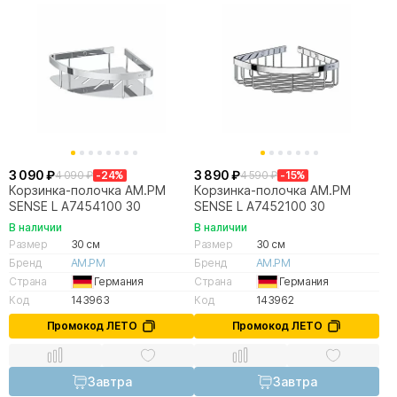
3 090 ₽
3 890 ₽
4 090 ₽
-24%
4 590 ₽
-15%
Корзинка-полочка AM.PM
Корзинка-полочка AM.PM
SENSE L A7454100 30
SENSE L A7452100 30
В наличии
В наличии
Размер
30 см
Размер
30 см
Бренд
AM.PM
Бренд
AM.PM
Страна
Германия
Страна
Германия
Код
143963
Код
143962
Промокод ЛЕТО
Промокод ЛЕТО
Завтра
Завтра