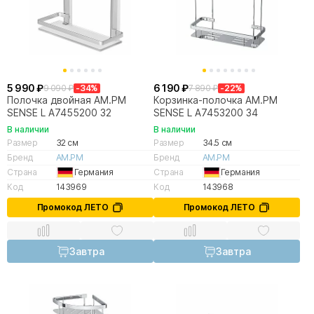
5 990 ₽
6 190 ₽
9 090 ₽
-34%
7 890 ₽
-22%
Полочка двойная AM.PM
Корзинка-полочка AM.PM
SENSE L A7455200 32
SENSE L A7453200 34
В наличии
В наличии
Размер
32 см
Размер
34.5 см
Бренд
AM.PM
Бренд
AM.PM
Страна
Германия
Страна
Германия
Код
143969
Код
143968
Промокод ЛЕТО
Промокод ЛЕТО
Завтра
Завтра