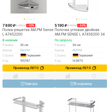
7 890 ₽
5 190 ₽
9 390 ₽
-16%
9 190 ₽
-44%
Полка-решетка AM.PM Sense
Полочка угловая двойная
L A7452200
AM.PM SENSE L A7456200 34
В наличии
По запросу
Размер
30 см
Размер
34 см
Бренд
AM.PM
Бренд
AM.PM
Страна
Германия
Страна
Германия
Код
155787
Код
143970
Промокод ЛЕТО
Промокод ЛЕТО
Завтра
В корзину