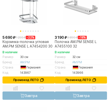
5 690 ₽
3 190 ₽
7 290 ₽
-22%
3 890 ₽
-18%
Корзинка-полочка угловая
Полочка AM.PM SENSE L
AM.PM SENSE L A7454200 30
A7455100 32
В наличии
В наличии
Размер
30 см
Размер
32 см
Бренд
AM.PM
Бренд
AM.PM
Страна
Германия
Страна
Германия
Код
143967
Код
143966
Промокод ЛЕТО
Промокод ЛЕТО
Завтра
Завтра