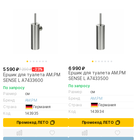
6 990 ₽
5 590 ₽
7 290 ₽
-23%
Ершик для туалета AM.PM
Ершик для туалета AM.PM
SENSE L A7433500
SENSE L A7433600
По запросу
По запросу
Размер
см
Размер
см
Бренд
AM.PM
Бренд
AM.PM
Страна
Германия
Страна
Германия
Код
143934
Код
143935
Промокод ЛЕТО
Промокод ЛЕТО