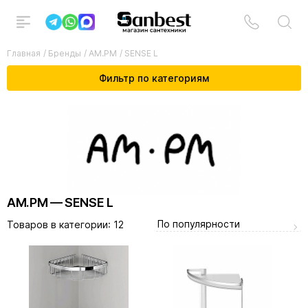
Главная
/
Бренды
/
AM.PM
/
SENSE L
Фильтр по категориям
AM.PM — SENSE L
По популярности
Товаров в категории:
12